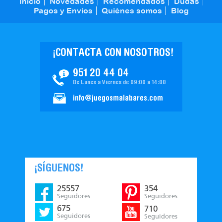
Inicio
Novedades
Recomendados
Dudas
Pagos y Envíos
Quiénes somos
Blog
¡CONTACTA CON NOSOTROS!
951 20 44 04
De Lunes a Viernes de 09:00 a 14:00
info@juegosmalabares.com
¡SÍGUENOS!
25557
354
Seguidores
Seguidores
675
710
Seguidores
Seguidores