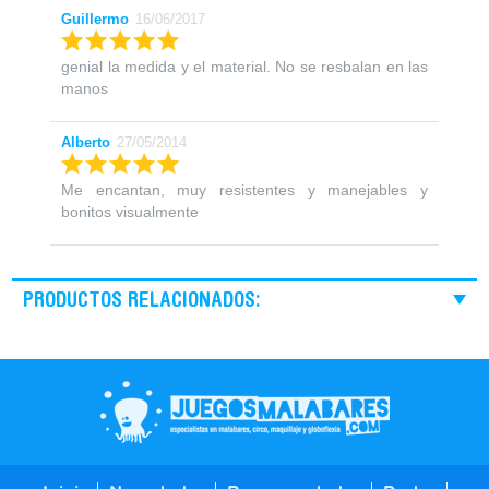
Guillermo
16/06/2017
genial la medida y el material. No se resbalan en las
manos
Alberto
27/05/2014
Me encantan, muy resistentes y manejables y
bonitos visualmente
PRODUCTOS RELACIONADOS: