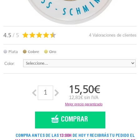
4.5
/ 5
4 Valoraciones de clientes
Plata
Cobre
Oro
Color:
15,50
€
12,81€ sin IVA
Mejor precio garantizado
COMPRA ANTES DE LAS
13:00H
DE HOY Y RECIBIRÁS TU PEDIDO EL