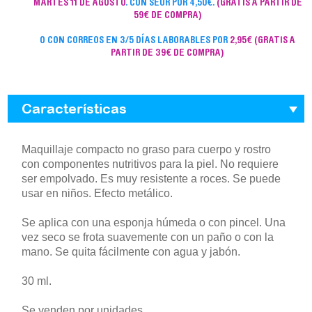
MARTES 11 DE AGOSTO
. CON SEUR POR 4,50€.
(GRATIS A PARTIR DE
59€ DE COMPRA)
O CON CORREOS EN 3/5 DÍAS LABORABLES POR
2,95€
(GRATIS A
PARTIR DE 39€ DE COMPRA)
Características
Maquillaje compacto no graso para cuerpo y rostro
con componentes nutritivos para la piel. No requiere
ser empolvado. Es muy resistente a roces. Se puede
usar en niños. Efecto metálico.
Se aplica con una esponja húmeda o con pincel. Una
vez seco se frota suavemente con un paño o con la
mano. Se quita fácilmente con agua y jabón.
30 ml.
Se venden por unidades.