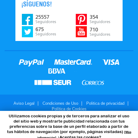
¡SÍGUENOS!
25557
354
Seguidores
Seguidores
675
710
Seguidores
Seguidores
Aviso Legal
Condiciones de Uso
Politica de privacidad
Política de Cookies
Utilizamos cookies propias y de terceros para analizar el uso
© 2007-2026 - JuegosMalabares.com
del sitio web y mostrarte publicidad relacionada con tus
preferencias sobre la base de un perfil elaborado a partir de
tus hábitos de navegación (por ejemplo, páginas visitadas)
[Más
¿Aceptas las cookies?
información]