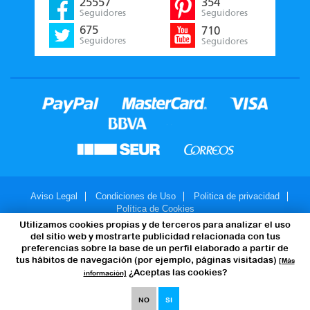
25557
354
Seguidores
Seguidores
675
710
Seguidores
Seguidores
Aviso Legal
Condiciones de Uso
Politica de privacidad
Política de Cookies
Utilizamos cookies propias y de terceros para analizar el uso
© 2007-2026 - JuegosMalabares.com
del sitio web y mostrarte publicidad relacionada con tus
preferencias sobre la base de un perfil elaborado a partir de
tus hábitos de navegación (por ejemplo, páginas visitadas)
[Más
¿Aceptas las cookies?
información]
NO
SI