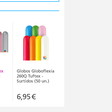
ex
Globos Globoflexia
e
260Q Tuftex -
Surtidos (50 un.)
6,95
€