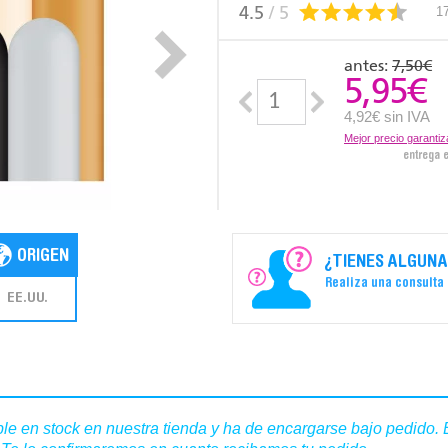
4.5
/ 5
1
antes:
7,50€
5,95
€
4,92€ sin IVA
Mejor precio garanti
entrega 
¿TIENES ALGUNA
Realiza una consulta
EE.UU.
le en stock en nuestra tienda y ha de encargarse bajo pedido. 