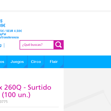
IS
39€
95€ / SEUR 4,50€
ayPal
o/transferencia
g
los
Juegos
Circo
Flair
 260Q - Surtido
 (100 un.)
3775