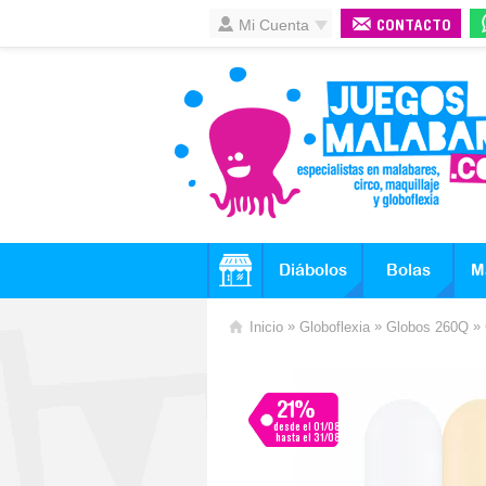
Mi Cuenta
CONTACTO
Diábolos
Bolas
M
»
»
»
Inicio
Globoflexia
Globos 260Q
21%
desde el 01/08
hasta el 31/08