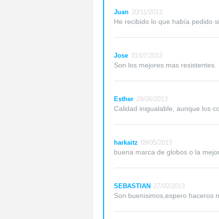
Juan
20/11/2013
He recibido lo que había pedido s
Jose
31/07/2013
Son los mejores mas resistentes.
Esther
29/06/2013
Calidad inigualable, aunque los c
harkaitz
09/05/2013
buena marca de globos o la mejor............
SEBASTIAN
27/02/2013
Son buenisimos,espero haceros 