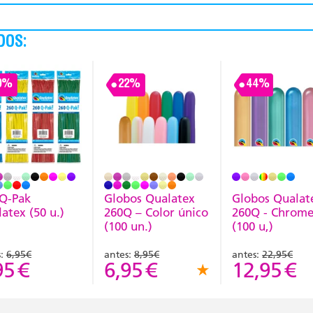
DOS:
9%
22%
44%
 Q-Pak
Globos Qualatex
Globos Qualat
atex (50 u.)
260Q – Color único
260Q - Chrom
(100 un.)
(100 u,)
s:
6,95€
antes:
8,95€
antes:
22,95€
95
€
6,95
€
12,95
€