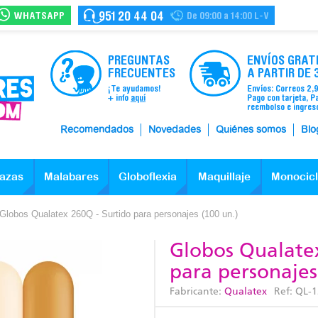
WHATSAPP
951 20 44 04
De 09:00 a 14:00 L-V
PREGUNTAS
ENVÍOS GRAT
FRECUENTES
A PARTIR DE 
¡Te ayudamos!
Envíos: Correos 2,
+ info
aquí
Pago con tarjeta, P
reembolso e ingres
Recomendados
Novedades
Quiénes somos
Blo
azas
Malabares
Globoflexia
Maquillaje
Monocic
Globos Qualatex 260Q - Surtido para personajes (100 un.)
Globos Qualatex
para personajes
Fabricante:
Qualatex
Ref:
QL-1