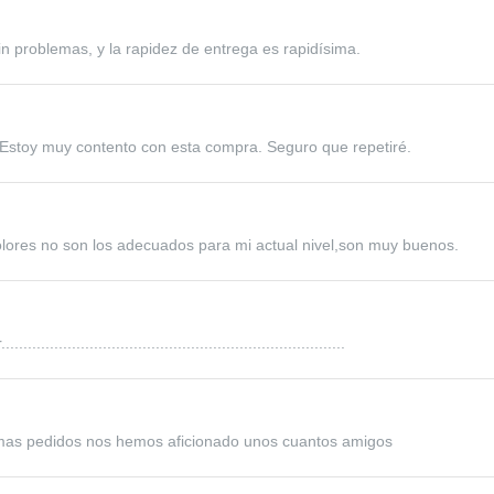
in problemas, y la rapidez de entrega es rapidísima.
 Estoy muy contento con esta compra. Seguro que repetiré.
olores no son los adecuados para mi actual nivel,son muy buenos.
..................................................................
mas pedidos nos hemos aficionado unos cuantos amigos