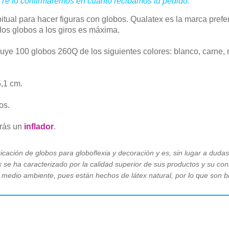
 Te lo confirmaremos en cuanto recibamos tu pedido.
ual para hacer figuras con globos. Qualatex es la marca prefer
 los globos a los giros es máxima.
cluye 100 globos 260Q de los siguientes colores: blanco, carne
,1 cm.
os.
arás un
inflador
.
icación de globos para globoflexia y decoración y es, sin lugar a dudas,
se ha caracterizado por la calidad superior de sus productos y su con
 medio ambiente, pues están hechos de látex natural, por lo que son 