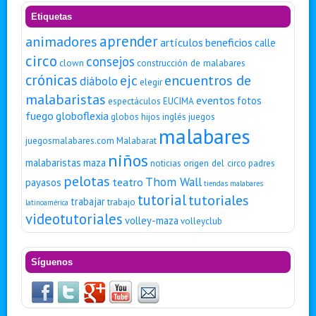
Etiquetas
animadores
aprender
artículos
beneficios
calle
circo
consejos
clown
construcción de malabares
crónicas
encuentros de
ejc
diábolo
elegir
malabaristas
eventos
fotos
espectáculos
EUCIMA
fuego
globoflexia
globos
hijos
inglés
juegos
malabares
juegosmalabares.com
Malabarat
niños
malabaristas
maza
noticias
origen del circo
padres
pelotas
Thom Wall
teatro
payasos
tiendas malabares
tutorial
tutoriales
trabajar
trabajo
latinoamérica
videotutoriales
volley-maza
volleyclub
Síguenos