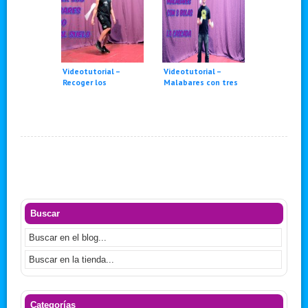
Videotutorial –
Videotutorial –
Recoger los
Malabares con tres
malabares cuando
pelotas: La cascada
caen al suelo
Buscar
Categorías